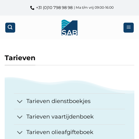
Ga
+31 (0)10 798 98 98
| Ma t/m vrij 09:00-16:00
naar
inhoud
Tarieven
Tarieven dienstboekjes
Tarieven vaartijdenboek
Tarieven olieafgifteboek