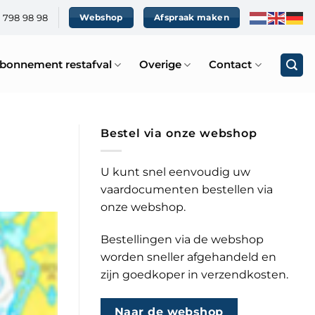
0 798 98 98
Webshop
Afspraak maken
bonnement restafval
Overige
Contact
Bestel via onze webshop
U kunt snel eenvoudig uw
vaardocumenten bestellen via
onze webshop.
Bestellingen via de webshop
worden sneller afgehandeld en
zijn goedkoper in verzendkosten.
Naar de webshop