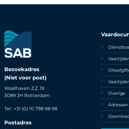
Vaardocu
Dienstbo
Vaartijd
Bezoekadres
Olieafgif
(Niet voor post)
Vaartijde
Waalhaven Z.Z. 19
Overige
3089 JH Rotterdam
Adressen 
Tel : +31 (0) 10 798 98 98
Downloa
Postadres