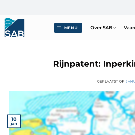
Ga
naar
inhoud
Over SAB
Vaa
MENU
Rijnpatent: Inperki
GEPLAATST OP
JANU
10
jan