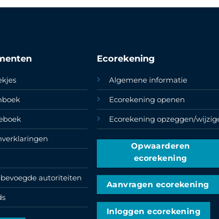
menten
Ecorekening
ekjes
Algemene informatie
enboek
Ecorekening openen
teboek
Ecorekening opzeggen/wijzig
nverklaringen
Opwaarderen
ecorekening
bevoegde autoriteiten
Aanvragen ecorekening
ds
Inloggen ecorekening