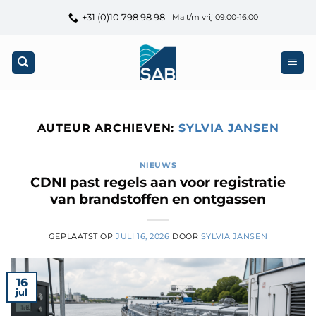
Ga
+31 (0)10 798 98 98
| Ma t/m vrij 09:00-16:00
naar
inhoud
AUTEUR ARCHIEVEN:
SYLVIA JANSEN
NIEUWS
CDNI past regels aan voor registratie
van brandstoffen en ontgassen
GEPLAATST OP
JULI 16, 2026
DOOR
SYLVIA JANSEN
16
jul