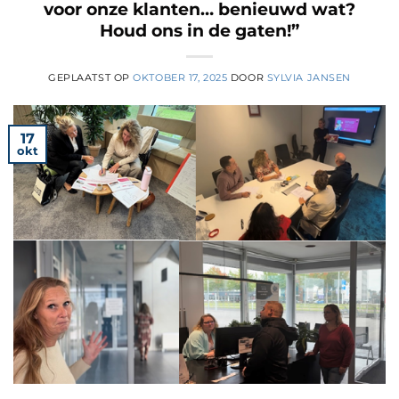
voor onze klanten… benieuwd wat?
Houd ons in de gaten!”
GEPLAATST OP
OKTOBER 17, 2025
DOOR
SYLVIA JANSEN
17
okt