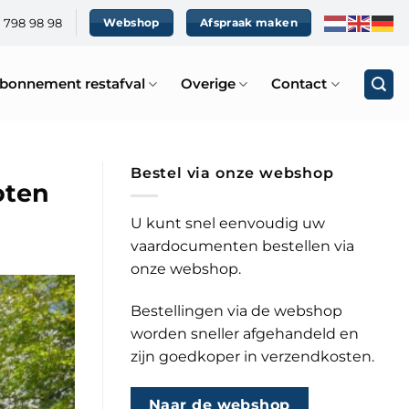
0 798 98 98
Webshop
Afspraak maken
bonnement restafval
Overige
Contact
Bestel via onze webshop
oten
U kunt snel eenvoudig uw
vaardocumenten bestellen via
onze webshop.
Bestellingen via de webshop
worden sneller afgehandeld en
zijn goedkoper in verzendkosten.
Naar de webshop