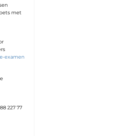
tsen
toets met
or
ers
ie-examen
de
88 227 77