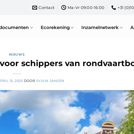
Contact
Ma-Vr 09:00-16:00
+31 (0)1
rdocumenten
Ecorekening
Inzamelnetwerk
A
NIEUWS
 voor schippers van rondvaartb
PRIL 15, 2025
DOOR
SYLVIA JANSEN