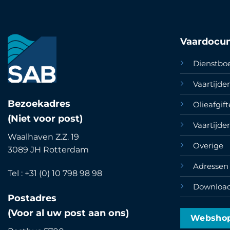
Vaardocu
Dienstbo
Vaartijd
Bezoekadres
Olieafgif
(Niet voor post)
Vaartijde
Waalhaven Z.Z. 19
Overige
3089 JH Rotterdam
Adressen 
Tel : +31 (0) 10 798 98 98
Downloa
Postadres
(Voor al uw post aan ons)
Websho