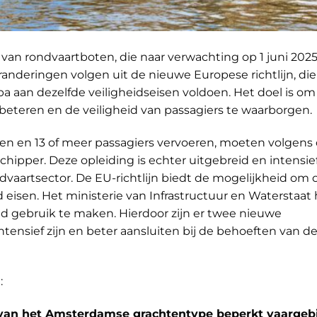
van rondvaartboten, die naar verwachting op 1 juni 2025
nderingen volgen uit de nieuwe Europese richtlijn, die
pa aan dezelfde veiligheidseisen voldoen. Het doel is om
eteren en de veiligheid van passagiers te waarborgen.
en en 13 of meer passagiers vervoeren, moeten volgens
 schipper. Deze opleiding is echter uitgebreid en intensie
ndvaartsector. De EU-richtlijn biedt de mogelijkheid om
eisen. Het ministerie van Infrastructuur en Waterstaat 
d gebruik te maken. Hierdoor zijn er twee nieuwe
intensief zijn en beter aansluiten bij de behoeften van d
:
ot van het Amsterdamse grachtentype beperkt vaargeb