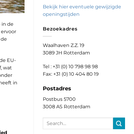
Bekijk hier eventuele gewijzigde
openingstijden
 in de
Bezoekadres
 ervoor
 de
Waalhaven Z.Z. 19
3089 JH Rotterdam
 de EU-
Tel : +31 (0) 10 798 98 98
f, wat
Fax: +31 (0) 10 404 80 19
 onder
heeft in
Postadres
e
Postbus 5700
3008 AS Rotterdam
ied