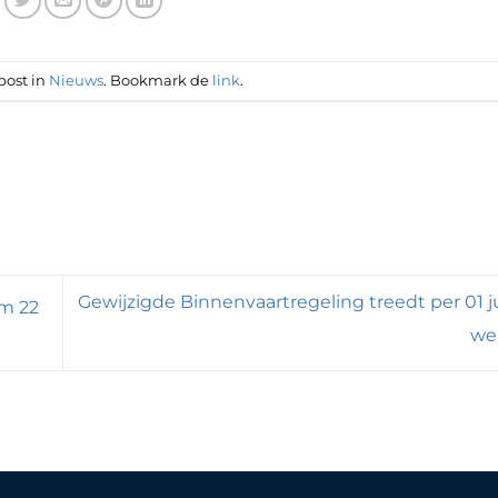
post in
Nieuws
. Bookmark de
link
.
Gewijzigde Binnenvaartregeling treedt per 01 j
/m 22
we