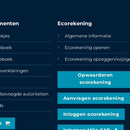
menten
Ecorekening
ekjes
Algemene informatie
enboek
Ecorekening openen
teboek
Ecorekening opzeggen/wijzig
nverklaringen
Opwaarderen
ecorekening
bevoegde autoriteiten
Aanvragen ecorekening
ds
Inloggen ecorekening
p